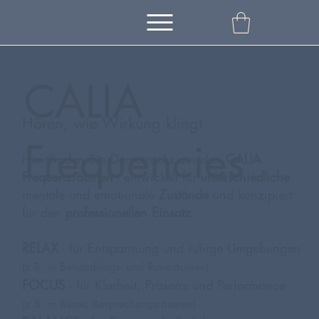
CALIA
Hören, wie Wirkung klingt
Frequencies
Hier finden Sie Demotracks aus den
CALIA
Frequenzräumen
- entwickelt für
unterschiedliche
mentale und emotionale
Zustände
und konzipiert
für den
professionellen Einsatz
.
RELAX
- für Entspannung und ruhige Umgebungen
(z.B. in Behandlungs- und Ruheräumen)
FOCUS
- für Klarheit, Präsenz und Performance
(z.B. in Büros, Besprechungsräumen)