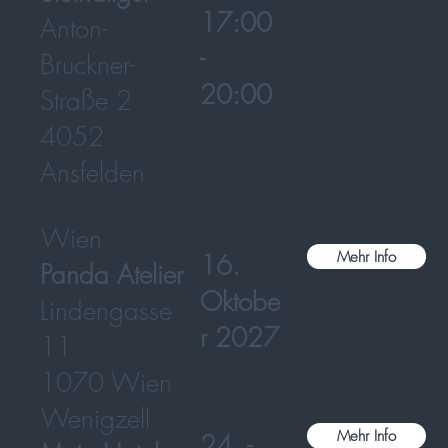
17:00
Anton-
-
Bruckner-
20:00
Straße 2
4052
Ansfelden
Wien
Mehr Info
16.
Panda Atelier
Oktobe
Lindengasse
r 2027
11
1070 Wien
Wenigzell
Mehr Info
24. -