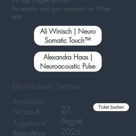
Du hast Fragen an uns?
Du erreichst und ganz entspannt via Whats
app:
Ali Winisch | Neuro
Somatic Touch™
Alexandra Haas |
Neuroacoustic Pulse
Die nächsten Termine
Ansfelden
Ticket buchen
27.
"Victim &
August
Aggressor"
2026
Steinaltgut