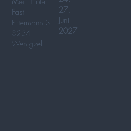
Mein Hotel
27.
Fast
Juni
Pittermann 3
2027
8254
Wenigzell