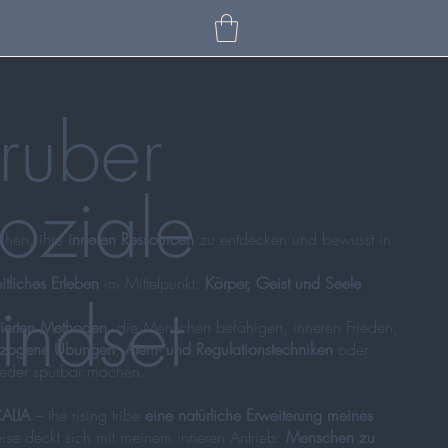
ruber
oziale
uchen, ihre
inneren Ressourcen
zu entdecken und bewusst in
itliches Erleben
im Mittelpunkt:
Körper, Geist und Seele
indset
dierten Methoden
, die Menschen befähigen, inneren Frieden,
ezogene Übungen
,
Atem- und Regulationstechniken
oder
ieder spürbar machen.
CALIA
– the rising tribe
eine natürliche Erweiterung meines
ise deckt sich mit meinem inneren Antrieb:
Menschen zu