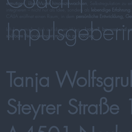
ermutigen, über Muster hinauszuwachsen
, Selbstregulation zu e
integrieren – nicht nur als Idee, sondern als
lebendige Erfahrung
CALIA eröffnet einen Raum, in dem
persönliche Entwicklung, Gem
Impulsgeberi
Ich freue mich, dich auf diesem Weg –
kraftvoll, bewusst und 
spürbare Veränderungen möglich zu machen
.
Tanja Wolfsgru
Steyrer Straße 