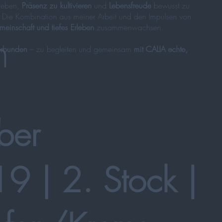
rleben,
Präsenz zu kultivieren
und
Lebensfreude
bewusst zu
. Die Kombination aus meiner Arbeit und den Impulsen von
einschaft und tiefes Erleben
zusammenwachsen.
n
verbunden
– zu begleiten und gemeinsam
mit CALIA echte,
ber
19 | 2. Stock |