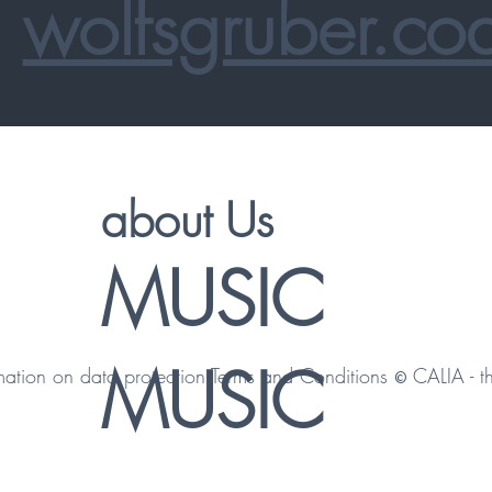
wolfsgruber.co
about Us
MUSIC
MUSIC
mation on data protection
Terms and Conditions
CALIA - th
©