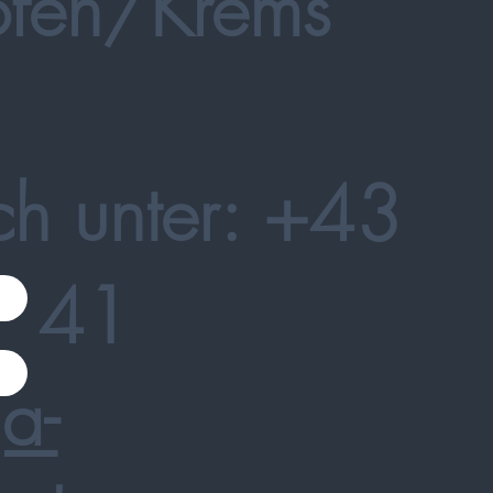
fen/Krems
ch unter: +43
7 41
a-