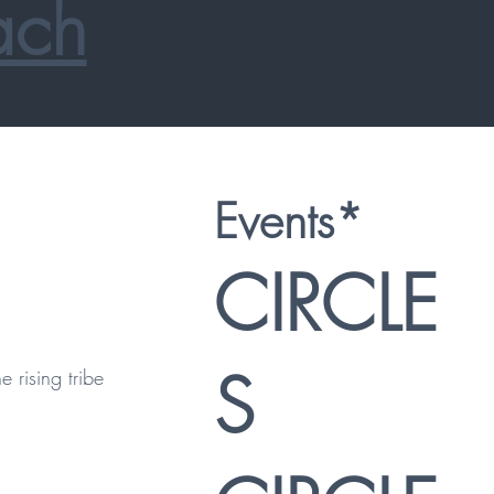
ach
Events*
CIRCLE
S
e rising tribe