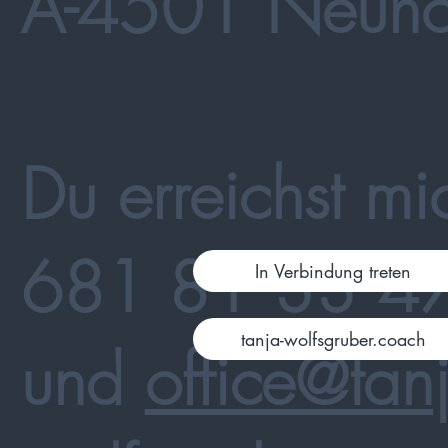
A-4501 Neuho
Du erreichst mi
681 81 33 4
In Verbindung treten
tanja-wolfsgruber.coach
und
office@tanj