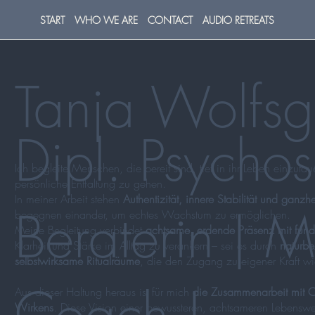
START
WHO WE ARE
CONTACT
AUDIO RETREATS
Tanja Wolfsg
Dipl. Psychos
Ich begleite Menschen, die bereit sind, tief in ihr Leben einzuta
persönliche Entfaltung zu gehen.
In meiner Arbeit stehen
Authentizität, innere Stabilität und ganzhe
Beraterin | M
begegnen einander, um echtes Wachstum zu ermöglichen.
Meine Begleitung verbindet
achtsame, erdende Präsenz mit fun
Klarheit und Stärke im Alltag zu verankern – sei es durch
naturb
selbstwirksame Ritualräume
, die den Zugang zu eigener Kraft w
Coach |
Aus dieser Haltung heraus ist für mich
die Zusammenarbeit mit 
Wirkens
. Diese Vision einer bewussteren, achtsameren Lebenswe