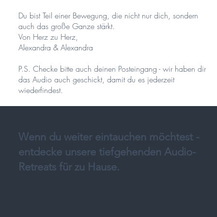
Du bist Teil einer Bewegung, die nicht nur dich, sondern
auch das große Ganze stärkt.
Von Herz zu Herz,
Alexandra & Alexandra
P.S. Checke bitte auch deinen Posteingang - wir haben dir
das Audio auch geschickt, damit du es jederzeit
wiederfindest.
Wenn du weiter eintauchen möchtest -
entdecke unsere tiefgehenden Audio-
Retreats für zu Hause.