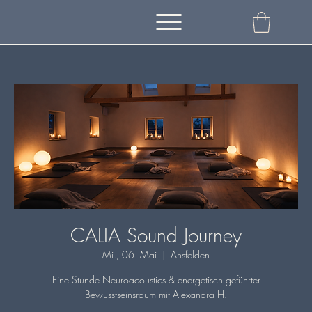
CALIA Sound Journey
Mi., 06. Mai
  |  
Ansfelden
Eine Stunde Neuroacoustics & energetisch geführter
Bewusstseinsraum mit Alexandra H.