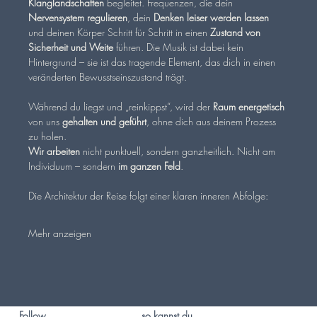
Klanglandschaften
 begleitet. Frequenzen, die dein 
Nervensystem regulieren
, dein 
Denken leiser werden lassen 
und deinen Körper Schritt für Schritt in einen 
Zustand von 
Sicherheit und Weite
 führen. Die Musik ist dabei kein 
Hintergrund – sie ist das tragende Element, das dich in einen 
veränderten Bewusstseinszustand trägt.
Während du liegst und „reinkippst“, wird der 
Raum energetisch
von uns 
gehalten und geführt
, ohne dich aus deinem Prozess 
zu holen.
Wir arbeiten 
nicht punktuell, sondern ganzheitlich. Nicht am 
Individuum – sondern 
im ganzen Feld
.
Die Architektur der Reise folgt einer klaren inneren Abfolge:
Mehr anzeigen
so kannst du
Follow