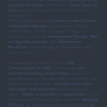
ganzheitliches Erleben
im Mittelpunkt:
Körper, Geist und
Seele
begegnen einander, um echtes Wachstum zu
ermöglichen.
Meine Begleitung verbindet
achtsame, erdende Präsenz
mit fundierten Methoden
, die Menschen befähigen,
inneren Frieden, Klarheit und Stärke im Alltag zu
verankern – sei es durch
naturbezogene Übungen
,
Atem-
und Regulationstechniken
oder
selbstwirksame
Ritualräume
, die den Zugang zu eigener Kraft wieder
spürbar machen.
Aus dieser Haltung heraus ist für mich
die
Zusammenarbeit mit CALIA
– the rising tribe
eine
natürliche Erweiterung meines Wirkens
. Diese Vision
einer bewussteren, achtsameren Lebensweise deckt sich
mit meinem inneren Antrieb:
Menschen zu ermutigen,
über Muster hinauszuwachsen
, Selbstregulation zu
erleben,
Präsenz zu kultivieren
und
Lebensfreude
bewusst
zu integrieren – nicht nur als Idee, sondern als
lebendige
Erfahrung
. Die Kombination aus meiner Arbeit und den