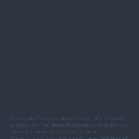
Ich begleite Menschen, die bereit sind, tief in ihr Leben
einzutauchen, ihre
inneren Ressourcen
zu entdecken und
bewusst in persönliche Entfaltung zu gehen.
In meiner Arbeit stehen
Authentizität, innere Stabilität und