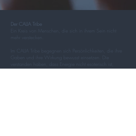
Der CALIA Tribe
Ein Kreis von Menschen, die sich in ihrem Sein nicht
mehr verstecken.
Im CALIA Tribe begegnen sich Persönlichkeiten, die ihre
Gaben und ihre Wirkung bewusst einsetzen. Die
verstanden haben, dass Energie nicht esoterisch ist,
sondern wirksam. Und damit Verantwortung bedeutet.
Bei CALIA geht es nicht um Optimierung, hier geht es um
Integrität im Handeln.
Wirkung entsteht, wenn innere Klarheit und äußere
Konsequenz übereinstimmen.
Dort beginnt echte Präsenz.